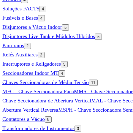
Soluções FACTS
4
Fusíveis e Bases
4
Disjuntores a Vácuo Indoor
5
Disjuntores Live Tank e Módulos Híbridos
5
Para-raios
2
Relés Auxiliares
2
Interruptores e Religadores
5
Seccionadores Indoor MT
4
Chaves Seccionadoras de Média Tensão
11
MFC - Chave Seccionadora Faca
MMS - Chave Seccionadora 
Chave Seccionadora de Abertura Vertical
MAL - Chave Secci
Abertura Vertical Reversa
MSPH - Chave Seccionadora Semi-
Contatores a Vácuo
8
Transformadores de Instrumentos
3