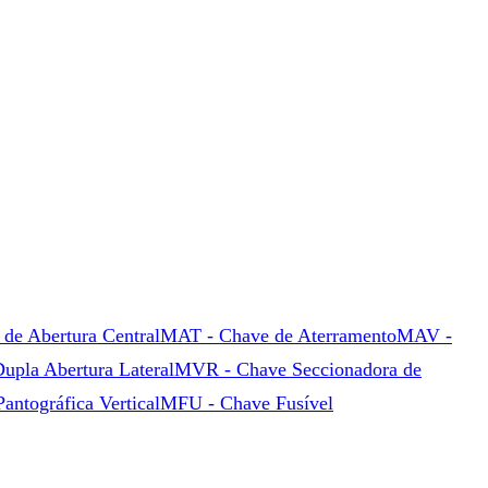
de Abertura Central
MAT - Chave de Aterramento
MAV -
pla Abertura Lateral
MVR - Chave Seccionadora de
ntográfica Vertical
MFU - Chave Fusível