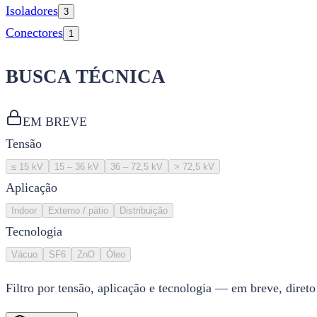
Isoladores
3
Conectores
1
BUSCA TÉCNICA
EM BREVE
Tensão
≤ 15 kV
15 – 36 kV
36 – 72,5 kV
> 72,5 kV
Aplicação
Indoor
Externo / pátio
Distribuição
Tecnologia
Vácuo
SF6
ZnO
Óleo
Filtro por tensão, aplicação e tecnologia — em breve, direto