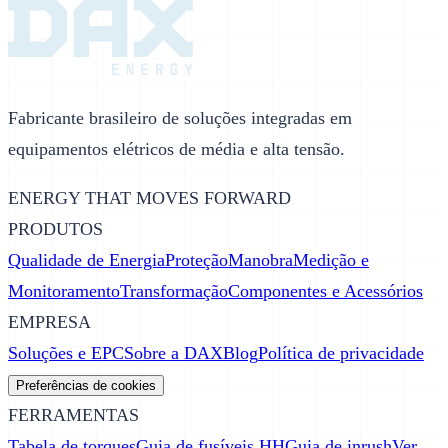
Fabricante brasileiro de soluções integradas em
equipamentos elétricos de média e alta tensão.
ENERGY THAT MOVES FORWARD
PRODUTOS
Qualidade de Energia
Proteção
Manobra
Medição e
Monitoramento
Transformação
Componentes e Acessórios
EMPRESA
Soluções e EPC
Sobre a DAX
Blog
Política de privacidade
Preferências de cookies
FERRAMENTAS
Tabela de torques
Guia de fusíveis HH
Guia de inrush
Ver