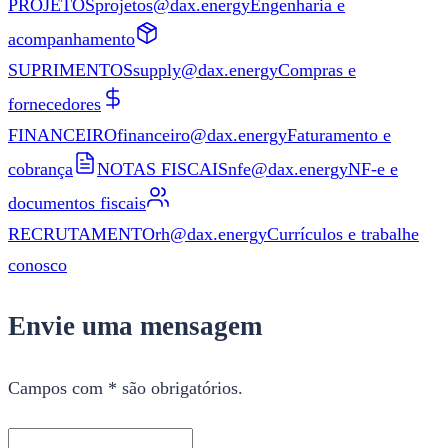
PROJETOS
projetos@dax.energy
Engenharia e
acompanhamento
SUPRIMENTOS
supply@dax.energy
Compras e
fornecedores
FINANCEIRO
financeiro@dax.energy
Faturamento e
cobrança
NOTAS FISCAIS
nfe@dax.energy
NF-e e
documentos fiscais
RECRUTAMENTO
rh@dax.energy
Currículos e trabalhe
conosco
Envie uma mensagem
Campos com * são obrigatórios.