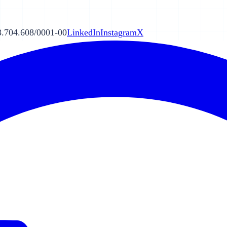
.704.608/0001-00
LinkedIn
Instagram
X