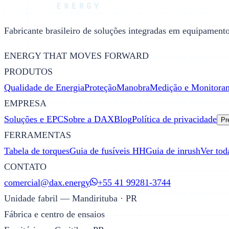
Fabricante brasileiro de soluções integradas em equipamentos
ENERGY THAT MOVES FORWARD
PRODUTOS
Qualidade de Energia
Proteção
Manobra
Medição e Monitora
EMPRESA
Soluções e EPC
Sobre a DAX
Blog
Política de privacidade
Pr
FERRAMENTAS
Tabela de torques
Guia de fusíveis HH
Guia de inrush
Ver tod
CONTATO
comercial@dax.energy
+55 41 99281-3744
Unidade fabril — Mandirituba · PR
Fábrica e centro de ensaios