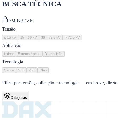
BUSCA TÉCNICA
EM BREVE
Tensão
≤ 15 kV
15 – 36 kV
36 – 72,5 kV
> 72,5 kV
Aplicação
Indoor
Externo / pátio
Distribuição
Tecnologia
Vácuo
SF6
ZnO
Óleo
Filtro por tensão, aplicação e tecnologia — em breve, direto
Categorias