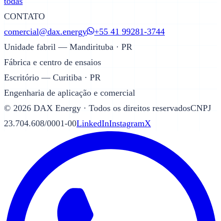
todas
CONTATO
comercial@dax.energy
+55 41 99281-3744
Unidade fabril — Mandirituba · PR
Fábrica e centro de ensaios
Escritório — Curitiba · PR
Engenharia de aplicação e comercial
©
2026
DAX Energy · Todos os direitos reservados
CNPJ
23.704.608/0001-00
LinkedIn
Instagram
X