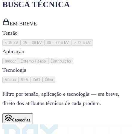
BUSCA TÉCNICA
EM BREVE
Tensão
≤ 15 kV
15 – 36 kV
36 – 72,5 kV
> 72,5 kV
Aplicação
Indoor
Externo / pátio
Distribuição
Tecnologia
Vácuo
SF6
ZnO
Óleo
Filtro por tensão, aplicação e tecnologia — em breve,
direto dos atributos técnicos de cada produto.
Categorias