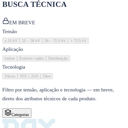
BUSCA TÉCNICA
EM BREVE
Tensão
≤ 15 kV
15 – 36 kV
36 – 72,5 kV
> 72,5 kV
Aplicação
Indoor
Externo / pátio
Distribuição
Tecnologia
Vácuo
SF6
ZnO
Óleo
Filtro por tensão, aplicação e tecnologia — em breve,
direto dos atributos técnicos de cada produto.
Categorias