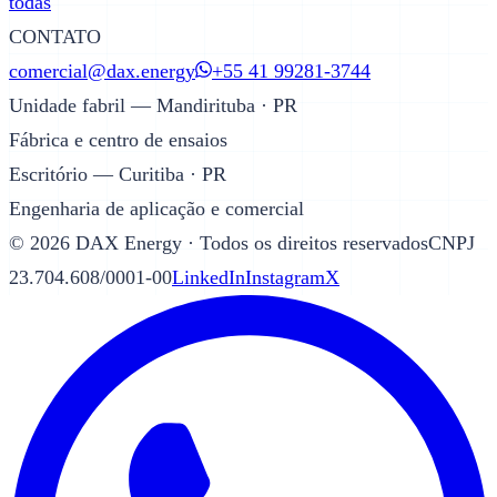
todas
CONTATO
comercial@dax.energy
+55 41 99281-3744
Unidade fabril — Mandirituba · PR
Fábrica e centro de ensaios
Escritório — Curitiba · PR
Engenharia de aplicação e comercial
©
2026
DAX Energy · Todos os direitos reservados
CNPJ
23.704.608/0001-00
LinkedIn
Instagram
X