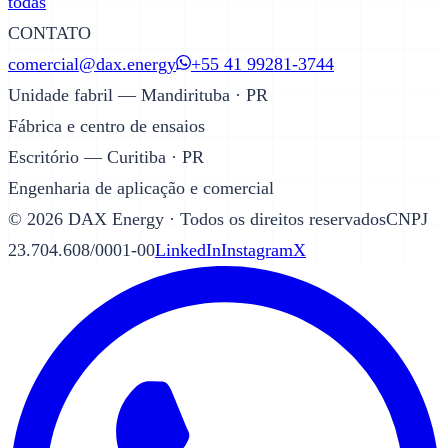
todas
CONTATO
comercial@dax.energy
+55 41 99281-3744
Unidade fabril — Mandirituba · PR
Fábrica e centro de ensaios
Escritório — Curitiba · PR
Engenharia de aplicação e comercial
©
2026
DAX Energy · Todos os direitos reservados
CNPJ
23.704.608/0001-00
LinkedIn
Instagram
X