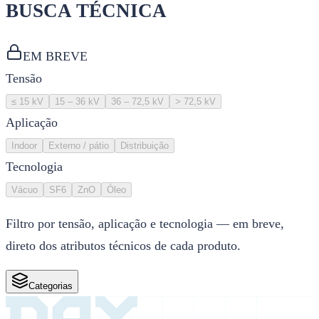
BUSCA TÉCNICA
EM BREVE
Tensão
≤ 15 kV
15 – 36 kV
36 – 72,5 kV
> 72,5 kV
Aplicação
Indoor
Externo / pátio
Distribuição
Tecnologia
Vácuo
SF6
ZnO
Óleo
Filtro por tensão, aplicação e tecnologia — em breve,
direto dos atributos técnicos de cada produto.
Categorias