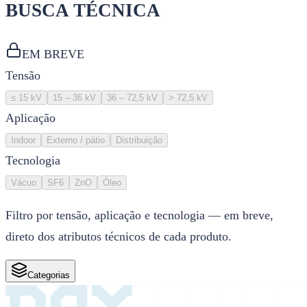
BUSCA TÉCNICA
EM BREVE
Tensão
≤ 15 kV
15 – 36 kV
36 – 72,5 kV
> 72,5 kV
Aplicação
Indoor
Externo / pátio
Distribuição
Tecnologia
Vácuo
SF6
ZnO
Óleo
Filtro por tensão, aplicação e tecnologia — em breve,
direto dos atributos técnicos de cada produto.
Categorias