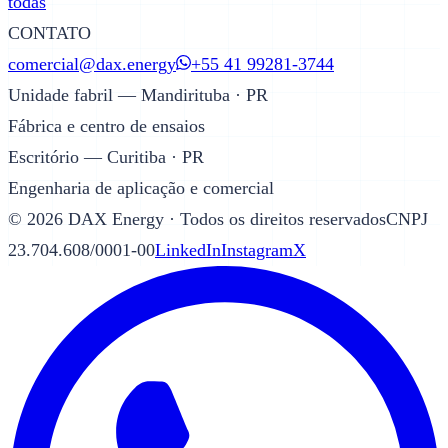
todas
CONTATO
comercial@dax.energy
+55 41 99281-3744
Unidade fabril — Mandirituba · PR
Fábrica e centro de ensaios
Escritório — Curitiba · PR
Engenharia de aplicação e comercial
©
2026
DAX Energy · Todos os direitos reservados
CNPJ
23.704.608/0001-00
LinkedIn
Instagram
X