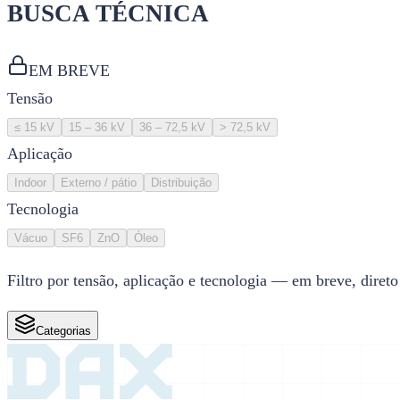
BUSCA TÉCNICA
EM BREVE
Tensão
≤ 15 kV
15 – 36 kV
36 – 72,5 kV
> 72,5 kV
Aplicação
Indoor
Externo / pátio
Distribuição
Tecnologia
Vácuo
SF6
ZnO
Óleo
Filtro por tensão, aplicação e tecnologia — em breve, direto
Categorias