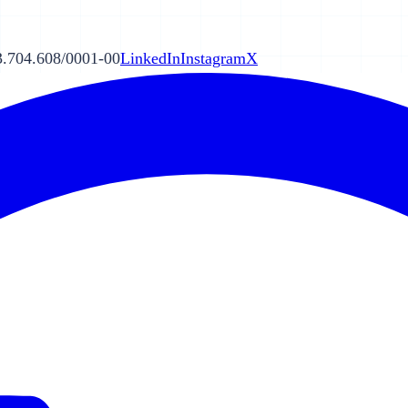
.704.608/0001-00
LinkedIn
Instagram
X