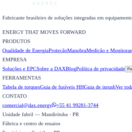
Fabricante brasileiro de soluções integradas em equipamentos
ENERGY THAT MOVES FORWARD
PRODUTOS
Qualidade de Energia
Proteção
Manobra
Medição e Monitora
EMPRESA
Soluções e EPC
Sobre a DAX
Blog
Política de privacidade
Pr
FERRAMENTAS
Tabela de torques
Guia de fusíveis HH
Guia de inrush
Ver tod
CONTATO
comercial@dax.energy
+55 41 99281-3744
Unidade fabril — Mandirituba · PR
Fábrica e centro de ensaios