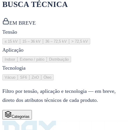
BUSCA TÉCNICA
EM BREVE
Tensão
≤ 15 kV
15 – 36 kV
36 – 72,5 kV
> 72,5 kV
Aplicação
Indoor
Externo / pátio
Distribuição
Tecnologia
Vácuo
SF6
ZnO
Óleo
Filtro por tensão, aplicação e tecnologia — em breve,
direto dos atributos técnicos de cada produto.
Categorias