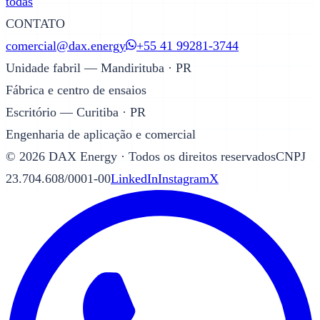
todas
CONTATO
comercial@dax.energy
+55 41 99281-3744
Unidade fabril — Mandirituba · PR
Fábrica e centro de ensaios
Escritório — Curitiba · PR
Engenharia de aplicação e comercial
©
2026
DAX Energy · Todos os direitos reservados
CNPJ
23.704.608/0001-00
LinkedIn
Instagram
X