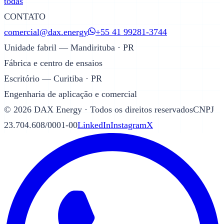
todas
CONTATO
comercial@dax.energy
+55 41 99281-3744
Unidade fabril — Mandirituba · PR
Fábrica e centro de ensaios
Escritório — Curitiba · PR
Engenharia de aplicação e comercial
©
2026
DAX Energy · Todos os direitos reservados
CNPJ
23.704.608/0001-00
LinkedIn
Instagram
X