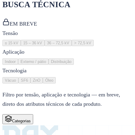
BUSCA TÉCNICA
EM BREVE
Tensão
≤ 15 kV
15 – 36 kV
36 – 72,5 kV
> 72,5 kV
Aplicação
Indoor
Externo / pátio
Distribuição
Tecnologia
Vácuo
SF6
ZnO
Óleo
Filtro por tensão, aplicação e tecnologia — em breve,
direto dos atributos técnicos de cada produto.
Categorias