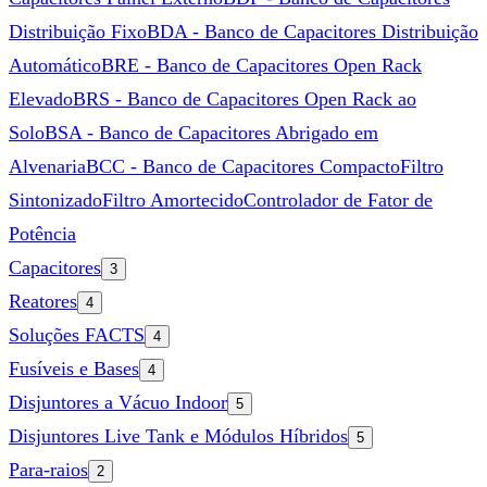
Distribuição Fixo
BDA - Banco de Capacitores Distribuição
Automático
BRE - Banco de Capacitores Open Rack
Elevado
BRS - Banco de Capacitores Open Rack ao
Solo
BSA - Banco de Capacitores Abrigado em
Alvenaria
BCC - Banco de Capacitores Compacto
Filtro
Sintonizado
Filtro Amortecido
Controlador de Fator de
Potência
Capacitores
3
Reatores
4
Soluções FACTS
4
Fusíveis e Bases
4
Disjuntores a Vácuo Indoor
5
Disjuntores Live Tank e Módulos Híbridos
5
Para-raios
2