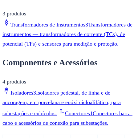
3
produtos
Transformadores de Instrumentos
3
Transformadores de
instrumentos — transformadores de corrente (TCs), de
potencial (TPs) e sensores para medição e proteção.
Componentes e Acessórios
4
produtos
Isoladores
3
Isoladores pedestal, de linha e de
ancoragem, em porcelana e epóxi cicloalifático, para
subestações e cubículos.
Conectores
1
Conectores barra-
cabo e acessórios de conexão para subestações.