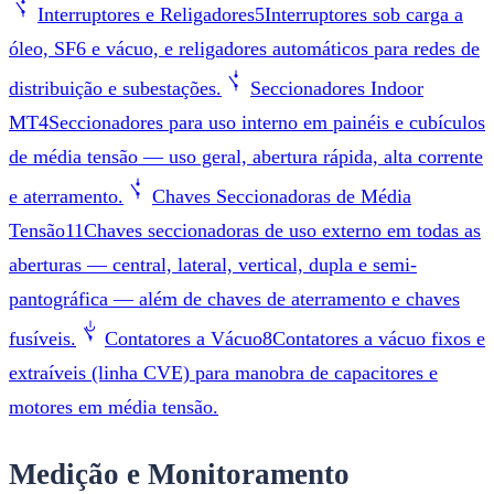
Interruptores e Religadores
5
Interruptores sob carga a
óleo, SF6 e vácuo, e religadores automáticos para redes de
distribuição e subestações.
Seccionadores Indoor
MT
4
Seccionadores para uso interno em painéis e cubículos
de média tensão — uso geral, abertura rápida, alta corrente
e aterramento.
Chaves Seccionadoras de Média
Tensão
11
Chaves seccionadoras de uso externo em todas as
aberturas — central, lateral, vertical, dupla e semi-
pantográfica — além de chaves de aterramento e chaves
fusíveis.
Contatores a Vácuo
8
Contatores a vácuo fixos e
extraíveis (linha CVE) para manobra de capacitores e
motores em média tensão.
Medição e Monitoramento