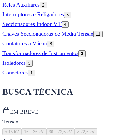
Relés Auxiliares
2
Interruptores e Religadores
5
Seccionadores Indoor MT
4
Chaves Seccionadoras de Média Tensão
11
Contatores a Vácuo
8
Transformadores de Instrumentos
3
Isoladores
3
Conectores
1
BUSCA TÉCNICA
EM BREVE
Tensão
≤ 15 kV
15 – 36 kV
36 – 72,5 kV
> 72,5 kV