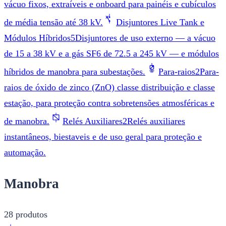
vácuo fixos, extraíveis e onboard para painéis e cubículos
de média tensão até 38 kV.
Disjuntores Live Tank e
Módulos Híbridos
5
Disjuntores de uso externo — a vácuo
de 15 a 38 kV e a gás SF6 de 72.5 a 245 kV — e módulos
híbridos de manobra para subestações.
Para-raios
2
Para-
raios de óxido de zinco (ZnO) classe distribuição e classe
estação, para proteção contra sobretensões atmosféricas e
de manobra.
Relés Auxiliares
2
Relés auxiliares
instantâneos, biestaveis e de uso geral para proteção e
automação.
Manobra
28
produtos