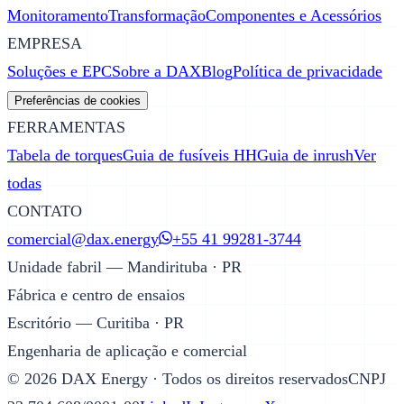
Monitoramento
Transformação
Componentes e Acessórios
EMPRESA
Soluções e EPC
Sobre a DAX
Blog
Política de privacidade
Preferências de cookies
FERRAMENTAS
Tabela de torques
Guia de fusíveis HH
Guia de inrush
Ver
todas
CONTATO
comercial@dax.energy
+55 41 99281-3744
Unidade fabril — Mandirituba · PR
Fábrica e centro de ensaios
Escritório — Curitiba · PR
Engenharia de aplicação e comercial
©
2026
DAX Energy · Todos os direitos reservados
CNPJ