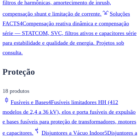
filtros de harmônicas, amortecimento de inrush,
compensação shunt e limitação de corrente.
Soluções
FACTS
4
Compensação reativa dinâmica e compensação
série — STATCOM, SVC, filtros ativos e capacitores série
para estabilidade e qualidade de energia. Projetos sob
consulta.
Proteção
18
produtos
Fusíveis e Bases
4
Fusíveis limitadores HH (412
modelos de 2,4 a 36 kV), elos e porta fusíveis de expulsão
e bases fusíveis para proteção de transformadores, motores
e capacitores.
Disjuntores a Vácuo Indoor
5
Disjuntores a