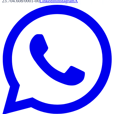
23.704.608/0001-00
LinkedIn
Instagram
X