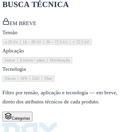
BUSCA TÉCNICA
EM BREVE
Tensão
≤ 15 kV
15 – 36 kV
36 – 72,5 kV
> 72,5 kV
Aplicação
Indoor
Externo / pátio
Distribuição
Tecnologia
Vácuo
SF6
ZnO
Óleo
Filtro por tensão, aplicação e tecnologia — em breve,
direto dos atributos técnicos de cada produto.
Categorias