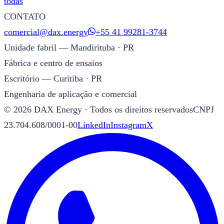
todas
CONTATO
comercial@dax.energy
+55 41 99281-3744
Unidade fabril — Mandirituba · PR
Fábrica e centro de ensaios
Escritório — Curitiba · PR
Engenharia de aplicação e comercial
©
2026
DAX Energy · Todos os direitos reservados
CNPJ
23.704.608/0001-00
LinkedIn
Instagram
X