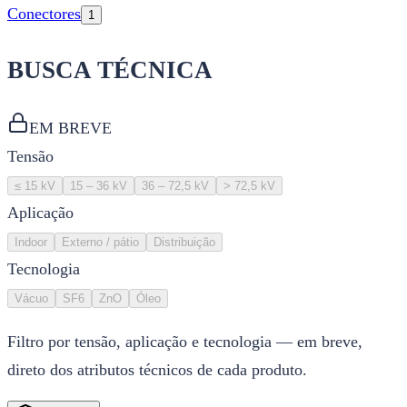
Conectores
1
BUSCA TÉCNICA
EM BREVE
Tensão
≤ 15 kV
15 – 36 kV
36 – 72,5 kV
> 72,5 kV
Aplicação
Indoor
Externo / pátio
Distribuição
Tecnologia
Vácuo
SF6
ZnO
Óleo
Filtro por tensão, aplicação e tecnologia — em breve,
direto dos atributos técnicos de cada produto.