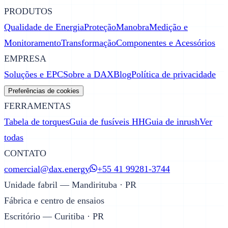
PRODUTOS
Qualidade de Energia
Proteção
Manobra
Medição e
Monitoramento
Transformação
Componentes e Acessórios
EMPRESA
Soluções e EPC
Sobre a DAX
Blog
Política de privacidade
Preferências de cookies
FERRAMENTAS
Tabela de torques
Guia de fusíveis HH
Guia de inrush
Ver
todas
CONTATO
comercial@dax.energy
+55 41 99281-3744
Unidade fabril — Mandirituba · PR
Fábrica e centro de ensaios
Escritório — Curitiba · PR