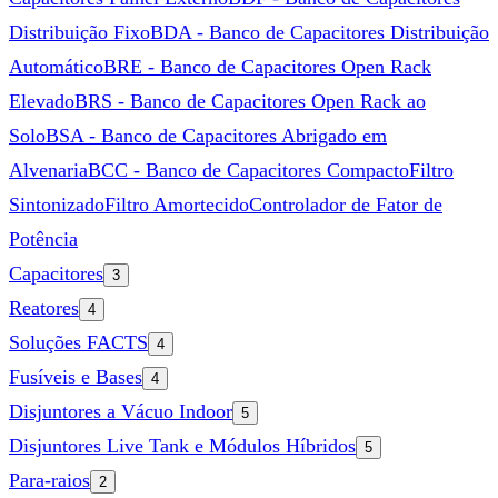
Distribuição Fixo
BDA - Banco de Capacitores Distribuição
Automático
BRE - Banco de Capacitores Open Rack
Elevado
BRS - Banco de Capacitores Open Rack ao
Solo
BSA - Banco de Capacitores Abrigado em
Alvenaria
BCC - Banco de Capacitores Compacto
Filtro
Sintonizado
Filtro Amortecido
Controlador de Fator de
Potência
Capacitores
3
Reatores
4
Soluções FACTS
4
Fusíveis e Bases
4
Disjuntores a Vácuo Indoor
5
Disjuntores Live Tank e Módulos Híbridos
5
Para-raios
2