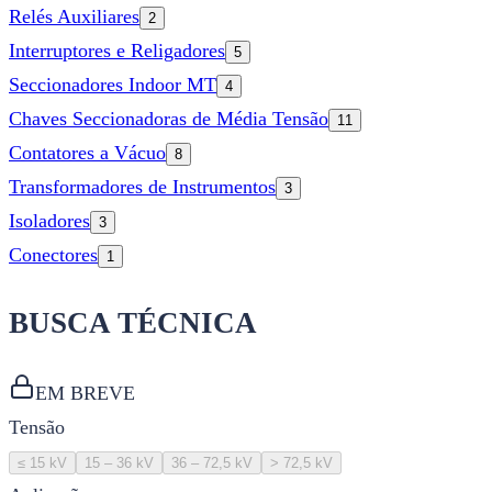
Relés Auxiliares
2
Interruptores e Religadores
5
Seccionadores Indoor MT
4
Chaves Seccionadoras de Média Tensão
11
Contatores a Vácuo
8
Transformadores de Instrumentos
3
Isoladores
3
Conectores
1
BUSCA TÉCNICA
EM BREVE
Tensão
≤ 15 kV
15 – 36 kV
36 – 72,5 kV
> 72,5 kV