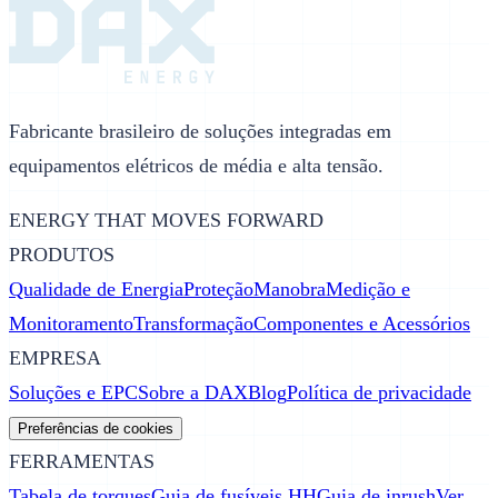
Fabricante brasileiro de soluções integradas em
equipamentos elétricos de média e alta tensão.
ENERGY THAT MOVES FORWARD
PRODUTOS
Qualidade de Energia
Proteção
Manobra
Medição e
Monitoramento
Transformação
Componentes e Acessórios
EMPRESA
Soluções e EPC
Sobre a DAX
Blog
Política de privacidade
Preferências de cookies
FERRAMENTAS
Tabela de torques
Guia de fusíveis HH
Guia de inrush
Ver