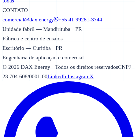
todas
CONTATO
comercial@dax.energy
+55 41 99281-3744
Unidade fabril — Mandirituba · PR
Fábrica e centro de ensaios
Escritório — Curitiba · PR
Engenharia de aplicação e comercial
©
2026
DAX Energy · Todos os direitos reservados
CNPJ
23.704.608/0001-00
LinkedIn
Instagram
X