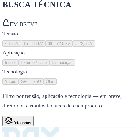
BUSCA TÉCNICA
EM BREVE
Tensão
≤ 15 kV
15 – 36 kV
36 – 72,5 kV
> 72,5 kV
Aplicação
Indoor
Externo / pátio
Distribuição
Tecnologia
Vácuo
SF6
ZnO
Óleo
Filtro por tensão, aplicação e tecnologia — em breve,
direto dos atributos técnicos de cada produto.
Categorias