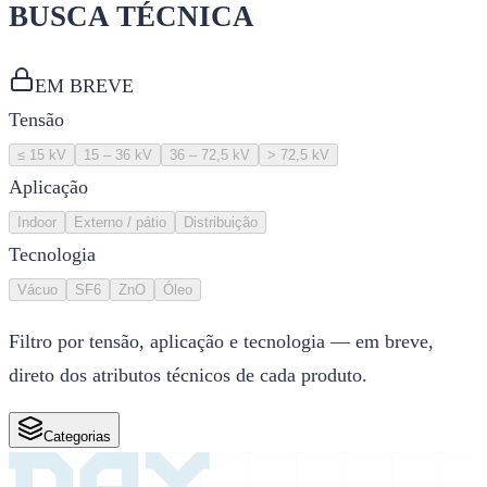
BUSCA TÉCNICA
EM BREVE
Tensão
≤ 15 kV
15 – 36 kV
36 – 72,5 kV
> 72,5 kV
Aplicação
Indoor
Externo / pátio
Distribuição
Tecnologia
Vácuo
SF6
ZnO
Óleo
Filtro por tensão, aplicação e tecnologia — em breve,
direto dos atributos técnicos de cada produto.
Categorias