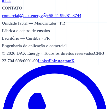
todas
CONTATO
comercial@dax.energy
+55 41 99281-3744
Unidade fabril — Mandirituba · PR
Fábrica e centro de ensaios
Escritório — Curitiba · PR
Engenharia de aplicação e comercial
©
2026
DAX Energy · Todos os direitos reservados
CNPJ
23.704.608/0001-00
LinkedIn
Instagram
X