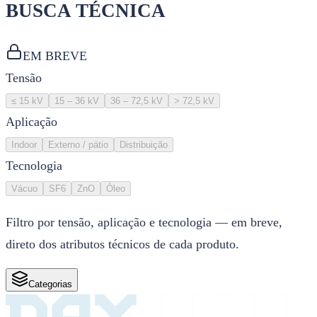
BUSCA TÉCNICA
EM BREVE
Tensão
≤ 15 kV
15 – 36 kV
36 – 72,5 kV
> 72,5 kV
Aplicação
Indoor
Externo / pátio
Distribuição
Tecnologia
Vácuo
SF6
ZnO
Óleo
Filtro por tensão, aplicação e tecnologia — em breve,
direto dos atributos técnicos de cada produto.
Categorias