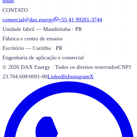
todas
CONTATO
comercial@dax.energy
+55 41 99281-3744
Unidade fabril — Mandirituba · PR
Fábrica e centro de ensaios
Escritório — Curitiba · PR
Engenharia de aplicação e comercial
©
2026
DAX Energy · Todos os direitos reservados
CNPJ
23.704.608/0001-00
LinkedIn
Instagram
X