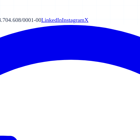
.704.608/0001-00
LinkedIn
Instagram
X