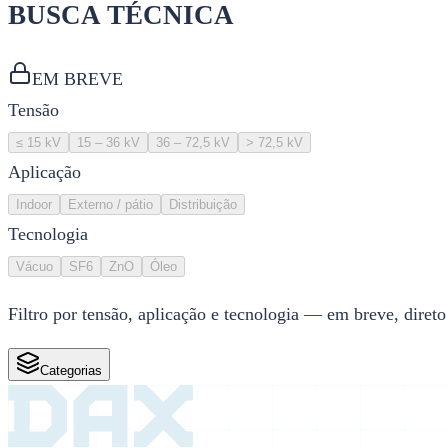
BUSCA TÉCNICA
EM BREVE
Tensão
≤ 15 kV
15 – 36 kV
36 – 72,5 kV
> 72,5 kV
Aplicação
Indoor
Externo / pátio
Distribuição
Tecnologia
Vácuo
SF6
ZnO
Óleo
Filtro por tensão, aplicação e tecnologia — em breve, direto
Categorias