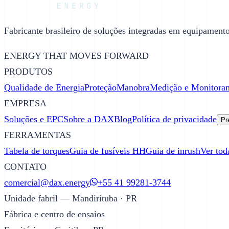
Fabricante brasileiro de soluções integradas em equipamentos
ENERGY THAT MOVES FORWARD
PRODUTOS
Qualidade de Energia
Proteção
Manobra
Medição e Monitora
EMPRESA
Soluções e EPC
Sobre a DAX
Blog
Política de privacidade
Pr
FERRAMENTAS
Tabela de torques
Guia de fusíveis HH
Guia de inrush
Ver tod
CONTATO
comercial@dax.energy
+55 41 99281-3744
Unidade fabril — Mandirituba · PR
Fábrica e centro de ensaios