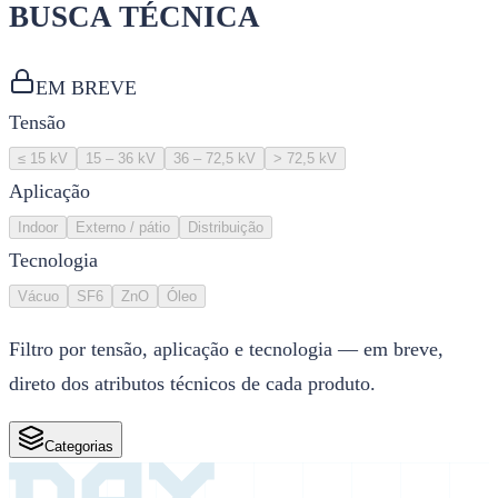
BUSCA TÉCNICA
EM BREVE
Tensão
≤ 15 kV
15 – 36 kV
36 – 72,5 kV
> 72,5 kV
Aplicação
Indoor
Externo / pátio
Distribuição
Tecnologia
Vácuo
SF6
ZnO
Óleo
Filtro por tensão, aplicação e tecnologia — em breve,
direto dos atributos técnicos de cada produto.
Categorias