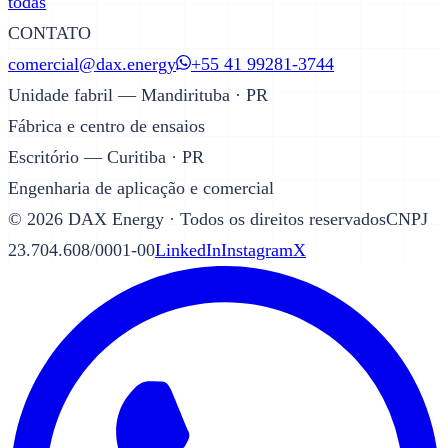
todas
CONTATO
comercial@dax.energy
+55 41 99281-3744
Unidade fabril — Mandirituba · PR
Fábrica e centro de ensaios
Escritório — Curitiba · PR
Engenharia de aplicação e comercial
©
2026
DAX Energy · Todos os direitos reservados
CNPJ
23.704.608/0001-00
LinkedIn
Instagram
X