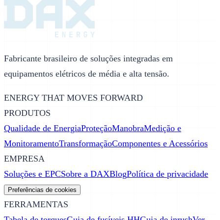
Fabricante brasileiro de soluções integradas em
equipamentos elétricos de média e alta tensão.
ENERGY THAT MOVES FORWARD
PRODUTOS
Qualidade de Energia
Proteção
Manobra
Medição e
Monitoramento
Transformação
Componentes e Acessórios
EMPRESA
Soluções e EPC
Sobre a DAX
Blog
Política de privacidade
Preferências de cookies
FERRAMENTAS
Tabela de torques
Guia de fusíveis HH
Guia de inrush
Ver