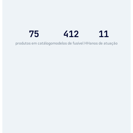
75
412
11
produtos em catálogo
modelos de fusível HH
anos de atuação