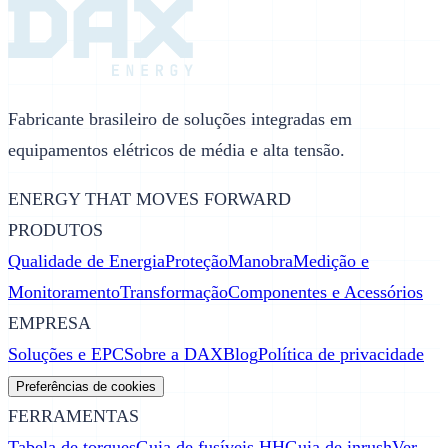
Fabricante brasileiro de soluções integradas em
equipamentos elétricos de média e alta tensão.
ENERGY THAT MOVES FORWARD
PRODUTOS
Qualidade de Energia
Proteção
Manobra
Medição e
Monitoramento
Transformação
Componentes e Acessórios
EMPRESA
Soluções e EPC
Sobre a DAX
Blog
Política de privacidade
Preferências de cookies
FERRAMENTAS
Tabela de torques
Guia de fusíveis HH
Guia de inrush
Ver