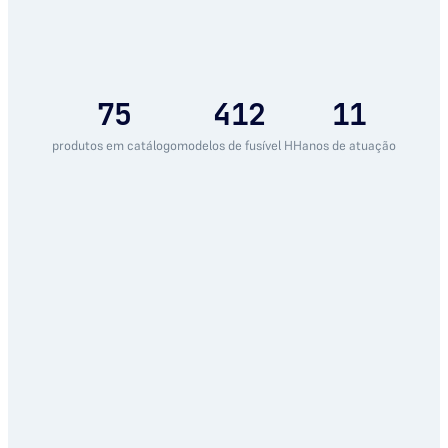
75
412
11
produtos em catálogo
modelos de fusível HH
anos de atuação